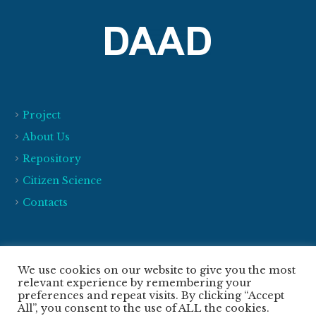
Project
About Us
Repository
Citizen Science
Contacts
ESPOL, Guayaquil, Ecuador
We use cookies on our website to give you the most
+593 42 269 450
relevant experience by remembering your
preferences and repeat visits. By clicking “Accept
celiceproject@espol.edu.ec
All”, you consent to the use of ALL the cookies.